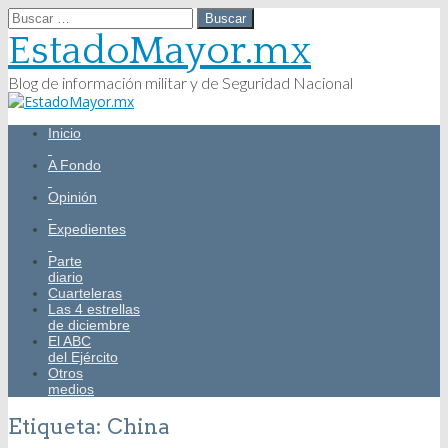
Buscar:
EstadoMayor.mx
Blog de información militar y de Seguridad Nacional
Main
Skip
Inicio
menu
to
content
A Fondo
Opinión
Expedientes
Parte
diario
Cuarteleras
Las 4 estrellas
de diciembre
El ABC
del Ejército
Otros
medios
Etiqueta:
China