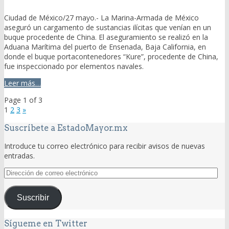
Ciudad de México/27 mayo.- La Marina-Armada de México
aseguró un cargamento de sustancias ilícitas que venían en un
buque procedente de China. El aseguramiento se realizó en la
Aduana Marítima del puerto de Ensenada, Baja California, en
donde el buque portacontenedores “Kure”, procedente de China,
fue inspeccionado por elementos navales.
Leer más…
Page 1 of 3
1
2
3
»
Suscríbete a EstadoMayor.mx
Introduce tu correo electrónico para recibir avisos de nuevas
entradas.
Dirección
de
correo
Suscribir
electrónico
Sígueme en Twitter