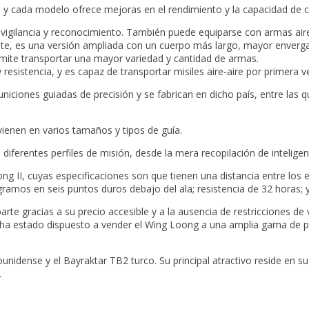
 y cada modelo ofrece mejoras en el rendimiento y la capacidad de ca
ra vigilancia y reconocimiento. También puede equiparse con armas ai
, este, es una versión ampliada con un cuerpo más largo, mayor env
ermite transportar una mayor variedad y cantidad de armas.
esistencia, y es capaz de transportar misiles aire-aire por primera ve
ones guiadas de precisión y se fabrican en dicho país, entre las qu
vienen en varios tamaños y tipos de guía.
diferentes perfiles de misión, desde la mera recopilación de intelig
ng II, cuyas especificaciones son que tienen una distancia entre los
ramos en seis puntos duros debajo del ala; resistencia de 32 horas;
rte gracias a su precio accesible y a la ausencia de restricciones de
o ha estado dispuesto a vender el Wing Loong a una amplia gama de 
nidense y el Bayraktar TB2 turco. Su principal atractivo reside en 
.