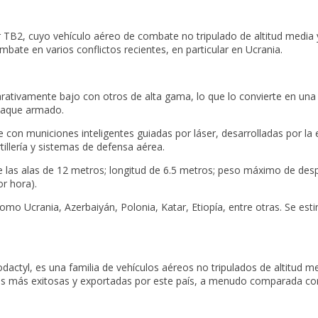
r TB2, cuyo vehículo aéreo de combate no tripulado de altitud media 
bate en varios conflictos recientes, en particular en Ucrania.
ativamente bajo con otros de alta gama, lo que lo convierte en una
ataque armado.
con municiones inteligentes guiadas por láser, desarrolladas por la 
tillería y sistemas de defensa aérea.
las alas de 12 metros; longitud de 6.5 metros; peso máximo de despe
r hora).
omo Ucrania, Azerbaiyán, Polonia, Katar, Etiopía, entre otras. Se esti
dactyl, es una familia de vehículos aéreos no tripulados de altitud m
ares más exitosas y exportadas por este país, a menudo comparada 