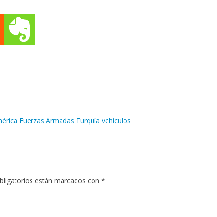
mérica
Fuerzas Armadas
Turquía
vehículos
bligatorios están marcados con
*