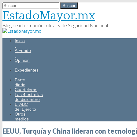
Buscar:
EstadoMayor.mx
Blog de información militar y de Seguridad Nacional
Main
Skip
Inicio
menu
to
content
A Fondo
Opinión
Expedientes
Parte
diario
Cuarteleras
Las 4 estrellas
de diciembre
El ABC
del Ejército
Otros
medios
EEUU, Turquía y China lideran con tecnologí