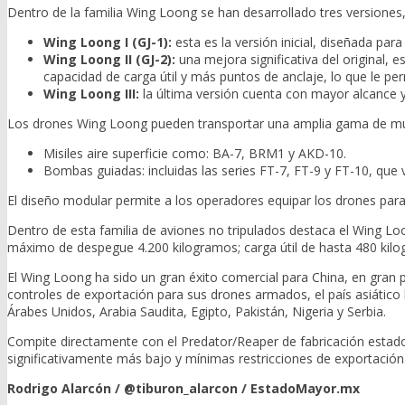
Dentro de la familia Wing Loong se han desarrollado tres versiones,
Wing Loong I (GJ-1):
esta es la versión inicial, diseñada pa
Wing Loong II (GJ-2):
una mejora significativa del original
capacidad de carga útil y más puntos de anclaje, lo que le p
Wing Loong III:
la última versión cuenta con mayor alcance y r
Los drones Wing Loong pueden transportar una amplia gama de munici
Misiles aire superficie como: BA-7, BRM1 y AKD-10.
Bombas guiadas: incluidas las series FT-7, FT-9 y FT-10, que 
El diseño modular permite a los operadores equipar los drones para 
Dentro de esta familia de aviones no tripulados destaca el Wing Loo
máximo de despegue 4.200 kilogramos; carga útil de hasta 480 kilog
El Wing Loong ha sido un gran éxito comercial para China, en gran pa
controles de exportación para sus drones armados, el país asiátic
Árabes Unidos, Arabia Saudita, Egipto, Pakistán, Nigeria y Serbia.
Compite directamente con el Predator/Reaper de fabricación estadou
significativamente más bajo y mínimas restricciones de exportación
Rodrigo Alarcón / @tiburon_alarcon / EstadoMayor.mx