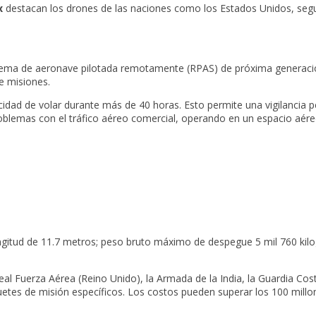
x
destacan los drones de las naciones como los Estados Unidos, segu
ema de aeronave pilotada remotamente (RPAS) de próxima generación
e misiones.
cidad de volar durante más de 40 horas. Esto permite una vigilancia 
problemas con el tráfico aéreo comercial, operando en un espacio aé
longitud de 11.7 metros; peso bruto máximo de despegue 5 mil 760 ki
al Fuerza Aérea (Reino Unido), la Armada de la India, la Guardia Cos
uetes de misión específicos. Los costos pueden superar los 100 millon