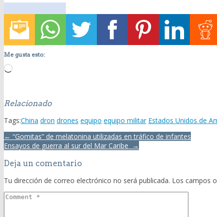
Me gusta esto:
Loading…
Relacionado
Tags:
China
dron
drones
equipo
equipo militar
Estados Unidos de A
Post
← “Gomitas” de melatonina utilizadas en tráfico de infantes
navigation
Ensayos de guerra al sur del Mar Caribe →
Deja un comentario
Tu dirección de correo electrónico no será publicada.
Los campos o