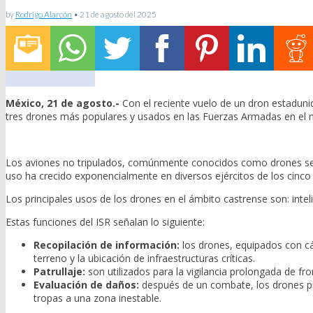
by
Rodrigo Alarcón
•
21 de agosto del 2025
México, 21 de agosto.-
Con el reciente vuelo de un dron estadun
tres drones más populares y usados en las Fuerzas Armadas en el 
Los aviones no tripulados, comúnmente conocidos como drones se ha
uso ha crecido exponencialmente en diversos ejércitos de los cinco
Los principales usos de los drones en el ámbito castrense son: intelig
Estas funciones del ISR señalan lo siguiente:
Recopilación de información:
los drones, equipados con cá
terreno y la ubicación de infraestructuras críticas.
Patrullaje:
son utilizados para la vigilancia prolongada de fr
Evaluación de daños:
después de un combate, los drones pued
tropas a una zona inestable.