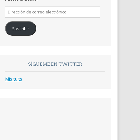
Dirección
de
correo
Suscribir
electrónico
SÍGUEME EN TWITTER
Mis tuits