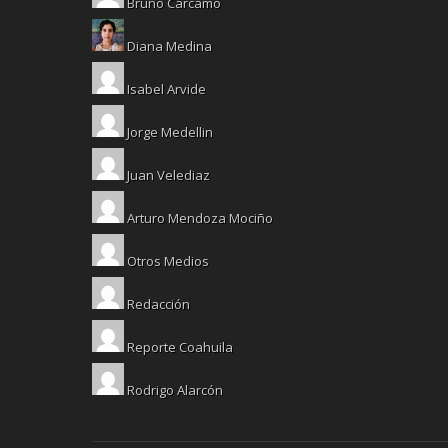
Bruno Cárcamo
Diana Medina
Isabel Arvide
Jorge Medellin
Juan Velediaz
Arturo Mendoza Mociño
Otros Medios
Redacción
Reporte Coahuila
Rodrigo Alarcón