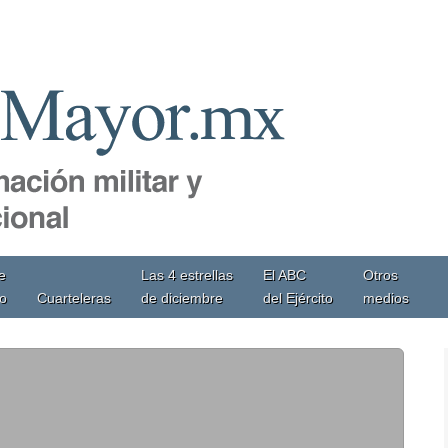
e
Las 4 estrellas
El ABC
Otros
io
Cuarteleras
de diciembre
del Ejército
medios