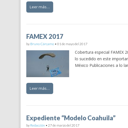
Leer más…
FAMEX 2017
by
Bruno Cárcamo
•
01 de mayo del 2017
Cobertura especial FAMEX 20
lo sucedido en este importan
México Publicaciones a lo l
Leer más…
Expediente “Modelo Coahuila”
by
Redacción
•
27 de marzo del 2017