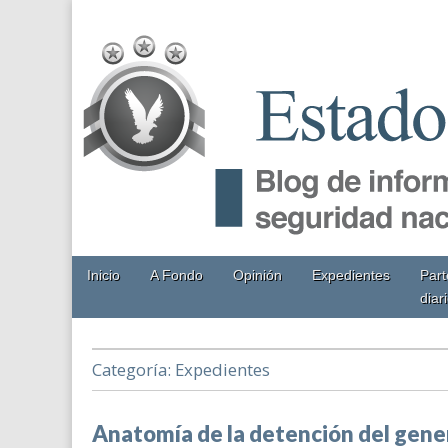
EstadoMayor.mx
Blog de información militar y de Seguridad Nacional
Main
Skip
Inicio
A Fondo
Opinión
Expedientes
Part
menu
to
diar
content
Categoría:
Expedientes
Anatomía de la detención del gene