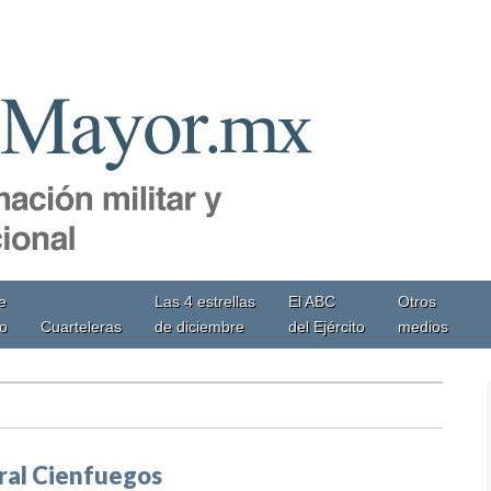
e
Las 4 estrellas
El ABC
Otros
io
Cuarteleras
de diciembre
del Ejército
medios
ral Cienfuegos