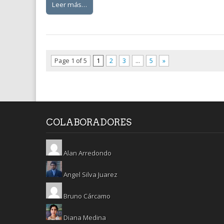
Leer más…
Page 1 of 5
1
2
3
…
5
»
COLABORADORES
Alan Arredondo
Angel Silva Juarez
Bruno Cárcamo
Diana Medina