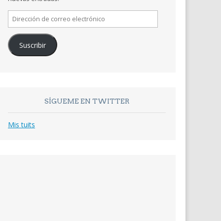
Dirección
de
correo
Suscribir
electrónico
SÍGUEME EN TWITTER
Mis tuits