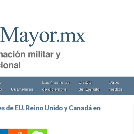
e
Las 4 estrellas
El ABC
Otros
io
Cuarteleras
de diciembre
del Ejército
medios
s de EU, Reino Unido y Canadá en