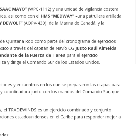
ISAAC MAYO”
(WPC-1112) y una unidad de vigilancia costera
ica, asi como con el
HMS “MEDWAY” –
una patrullera artillada
Y DEWOLF”
(AOPV-430), de la Marina de Canadá, y la
s de Quintana Roo como parte del cronograma de ejercicios
xico a través del capitán de Navío CG
Justo Raúl Almeida
ndante de la Fuerza de Tarea
para el ejercicio
za y dirige el Comando Sur de los Estados Unidos.
uniones y encuentros en los que se prepararon las etapas para
ona y coordinadora junto con los mandos del Comando Sur, que
s, el TRADEWINDS es un ejercicio combinado y conjunto
 naciones estadounidenses en el Caribe para responder mejor a
ades: