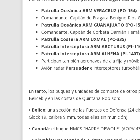
Patrulla Oceánica ARM VERACRUZ (PO-154)
Comandante, Capitán de Fragata Benigno Ríos 
Patrulla Oceánica ARM GUANAJUATO (PO-15
Comandante
,
Capitán de Corbeta Damián Hern
Patrulla Costera ARM UXMAL (PC-335)
Patrulla Interceptora ARM ARCTURUS (PI-11
Patrulla Interceptora ARM ALHENA (PI-1407)
Participan también aeronaves de ala fija y móv
Avión radar
Persuader
e interceptores turbohél
En tanto, los buques y unidades de combate de otro
Beliceb y en las costas de Quintana Roo son:
• Belice
: una sección de las Fuerzas de Defensa (24 el
Glock 19, calibre 9 mm, todas ellas sin munición).
• Canadá:
el buque HMCS “HARRY DEWOLF” (AOPV 430) 