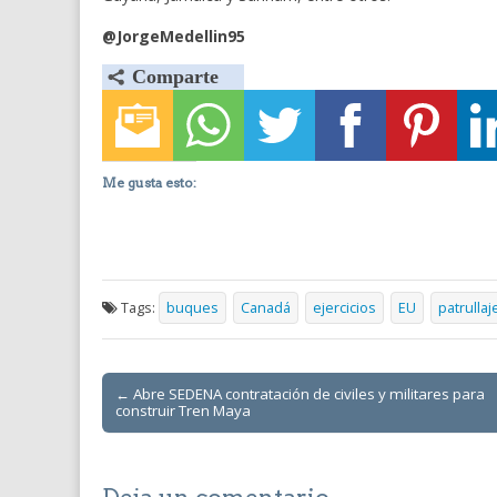
@JorgeMedellin95
Me gusta esto:
Tags:
buques
Canadá
ejercicios
EU
patrullaj
Post
← Abre SEDENA contratación de civiles y militares para
construir Tren Maya
navigation