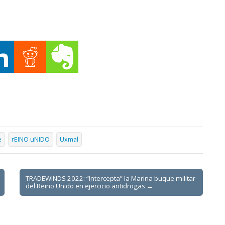
e
rEINO uNIDO
Uxmal
TRADEWINDS 2022: “Intercepta” la Marina buque militar
del Reino Unido en ejercicio antidrogas →