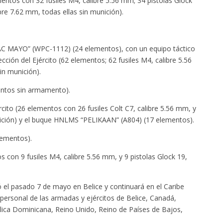
entos con 32 fusiles M4, calibre 5.56 mm; 34 pistolas Glock
re 7.62 mm, todas ellas sin munición).
AC MAYO” (WPC-1112) (24 elementos), con un equipo táctico
ción del Ejército (62 elementos; 62 fusiles M4, calibre 5.56
in munición).
entos sin armamento).
ército (26 elementos con 26 fusiles Colt C7, calibre 5.56 mm, y
unición) y el buque HNLMS “PELIKAAN” (A804) (17 elementos).
ementos).
s con 9 fusiles M4, calibre 5.56 mm, y 9 pistolas Glock 19,
el pasado 7 de mayo en Belice y continuará en el Caribe
personal de las armadas y ejércitos de Belice, Canadá,
lica Dominicana, Reino Unido, Reino de Países de Bajos,