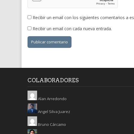
Recibir un email con los siguientes comentarios a es
Recibir un email con cada nueva entrada.
COLABORADORES
Alan Arredondo
Angel Silva Juarez
Bruno Cárcamo