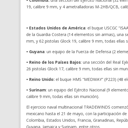
• Colombia:
una sección del Ejército Nacional (32 elem
19, calibre 9 mm, y 4 ametralladoras M-2HB/QCB, calib
• Estados Unidos de América
: el buque USCGC “ISA
de la Guardia Costera (14 elementos sin armas), una sec
mm, y 62 pistolas Glock 19, calibre 9 mm, todas ellas s
• Guyana
: un equipo de la Fuerza de Defensa (2 elem
• Reino de los Países Bajos
: una sección del Real Ej
26 pistolas Glock 17, calibre 9 mm, todas ellas sin m
• Reino Unido:
el buque HMS “MEDWAY” (P223) (48 el
• Surinam
: un equipo del Ejército Nacional (9 elemento
calibre 9 mm, todas ellas sin munición).
El ejercicio naval multinacional TRADEWINDS comenzó 
mexicano hasta el 21 de mayo, con la participación de 
Colombia, Estados Unidos, Francia, Granadinas, Repúb
Guyana, Jamaica y Surinam, entre otros.