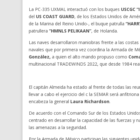
La PC-335 UXMAL interactuó con los buques
USCGC “
del
US COAST GUARD
, de los Estados Unidos de Amér
de la Marina del Reino Unido-, el buque patrulla
“HARR
patrullera
“HMNLS PELIKAAN”
, de Holanda.
Las naves desarrollaron maniobras frente a las costa
navales que por primera vez coordina la Armada de Mé
González,
a quien el alto mando propuso como
Coma
multinacional TRADEWINDS 2022, que desde 1984 reali
El capitán Almeida ha estado al frente de todas las re
llevar a cabo el ejercicio del c la SEMAR será anfitri
encabeza la general
Laura Richardson
.
De acuerdo con el Comando Sur de los Estados Unido
centrado en desarrollar la capacidad de las fuerzas y
las amenazas a la seguridad.
Por la Armada de México participan las siguientes unid