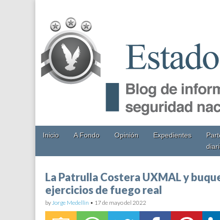
EstadoMayor.mx
Blog de información militar y de Seguridad Nacional
Main
Skip
Inicio
A Fondo
Opinión
Expedientes
Part
menu
to
diar
content
La Patrulla Costera UXMAL y buque
ejercicios de fuego real
by
Jorge Medellin
•
17 de mayo del 2022