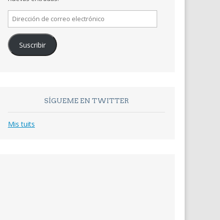
Dirección
de
correo
Suscribir
electrónico
SÍGUEME EN TWITTER
Mis tuits