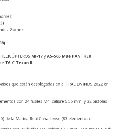
Gómez.
3)
ández Gómez.
08)
il: HELICÓPTEROS
MI-17
y
AS-565 MBe PANTHER
ice
T6-C Texan II.
s países que están desplegadas en el TRADEWINDS 2022 en
ementos con 24 fusiles M4, calibre 5.56 mm, y 32 pistolas
de la Marina Real Canadiense (83 elementos).