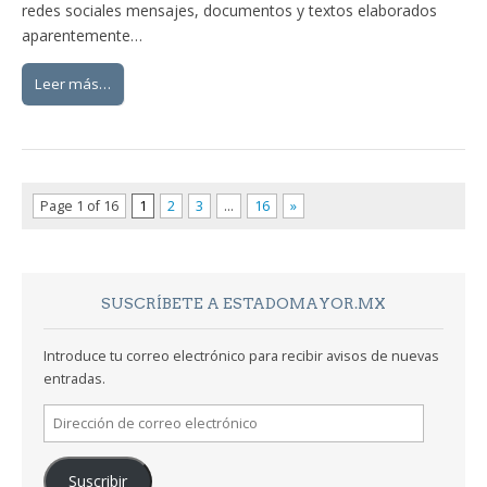
redes sociales mensajes, documentos y textos elaborados
aparentemente…
Leer más…
Page 1 of 16
1
2
3
…
16
»
SUSCRÍBETE A ESTADOMAYOR.MX
Introduce tu correo electrónico para recibir avisos de nuevas
entradas.
Dirección
de
correo
Suscribir
electrónico