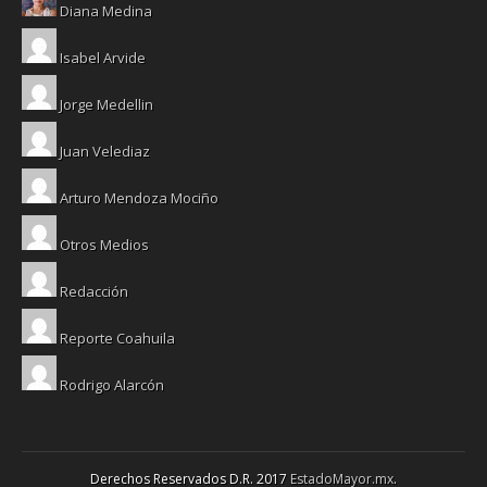
Diana Medina
Isabel Arvide
Jorge Medellin
Juan Velediaz
Arturo Mendoza Mociño
Otros Medios
Redacción
Reporte Coahuila
Rodrigo Alarcón
Derechos Reservados D.R. 2017
EstadoMayor.mx
.