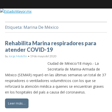
EstadoMayor.mx
Etiqueta:
Marina De México
Blog de información militar y de Seguridad Nacional
Rehabilita Marina respiradores para
atender COVID-19
by
Jorge Medellin
•
19 de mayo del 2020
Ciudad de México/18 mayo.- La
Secretaría de Marina-Armada de
México (SEMAR) reparó en las últimas semanas un total de 37
respiradores o ventiladores volumétricos con los que se
reforzará la atención médica a quienes se encuentran graves
en los hospitales del país a causa del coronavirus.
Leer más…