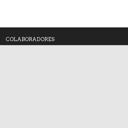
COLABORADORES
Alan Arredondo
Angel Silva Juarez
Bruno Cárcamo
Diana Medina
Isabel Arvide
Jorge Medellin