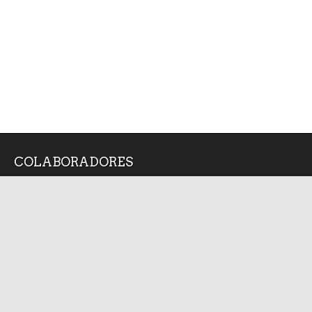
COLABORADORES
Alan Arredondo
Angel Silva Juarez
Bruno Cárcamo
Diana Medina