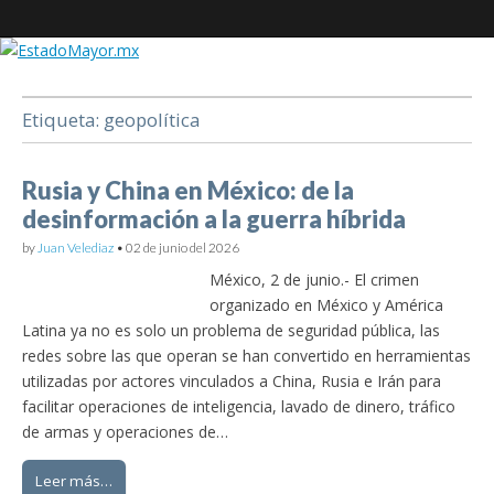
EstadoMayor.mx
Etiqueta:
geopolítica
Blog de información militar y de Seguridad Nacional
Rusia y China en México: de la
desinformación a la guerra híbrida
by
Juan Velediaz
•
02 de junio del 2026
México, 2 de junio.- El crimen
organizado en México y América
Latina ya no es solo un problema de seguridad pública, las
redes sobre las que operan se han convertido en herramientas
utilizadas por actores vinculados a China, Rusia e Irán para
facilitar operaciones de inteligencia, lavado de dinero, tráfico
de armas y operaciones de…
Leer más…