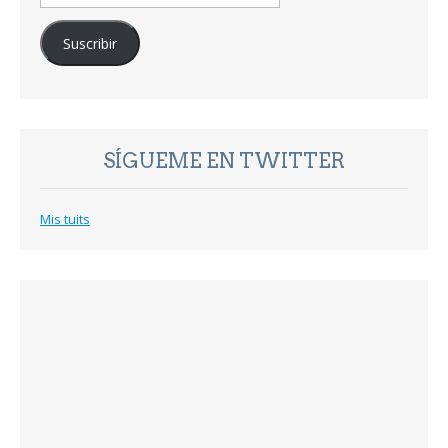
de
correo
Suscribir
electrónico
SÍGUEME EN TWITTER
Mis tuits