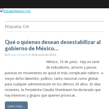
EstadoMayor.mx
Etiqueta:
CIA
Blog de información militar y de Seguridad Nacional
Qué o quíenes desean desestabilizar al
gobierno de México…
by
Bruno Cárcamo
•
10 de junio del 2026
México, 10 de junio.- Hay un serie
de indicadores, actores y piezas
puestas en movimiento en quizá el más complicado tablero -o
mejor dicho laberinto- político, tanto nacional como global,
para cualquier administración en los últimos 30 años. En días
recientes, la Presidenta Claudia Sheinbaum ha declarado que
hay intereses y grupos que quieren provocar…
Leer más…