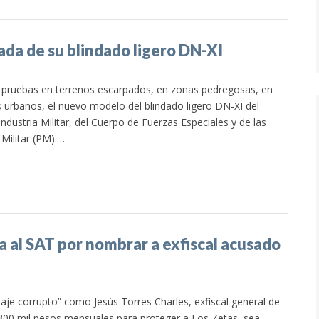
ada de su blindado ligero DN-XI
 pruebas en terrenos escarpados, en zonas pedregosas, en
 urbanos, el nuevo modelo del blindado ligero DN-XI del
dustria Militar, del Cuerpo de Fuerzas Especiales y de las
 Militar (PM).…
 al SAT por nombrar a exfiscal acusado
aje corrupto” como Jesús Torres Charles, exfiscal general de
 300 mil pesos mensuales para proteger a Los Zetas, sea