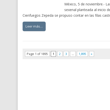
México, 5 de noviembre.- La
sexenal planteada al inicio d
Cienfuegos Zepeda se propuso contar en las filas cast
Leer más…
Page 1 of 1895
1
2
3
…
1,895
»