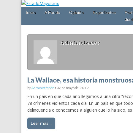
Main
Skip
Inicio
A Fondo
Opinión
Expedientes
Part
EstadoMayor.mx
menu
to
diar
content
Blog de información militar y de Seguridad Nacional
Administrador
La Wallace, esa historia monstruos
by
Administrador
•
06 de mayo del 2019
En un país en que cada año llegamos a una cifra “réc
78 crímenes violentos cada día. En un país en que tod
delincuencia o conocemos a alguien que lo ha sido, es 
Leer más…