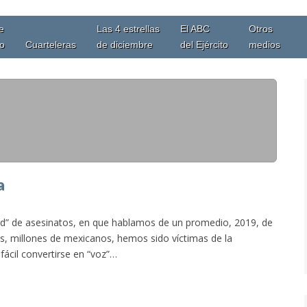
e
Las 4 estrellas
El ABC
Otros
io
Cuarteleras
de diciembre
del Ejército
medios
a
ord” de asesinatos, en que hablamos de un promedio, 2019, de
os, millones de mexicanos, hemos sido víctimas de la
fácil convertirse en “voz”…