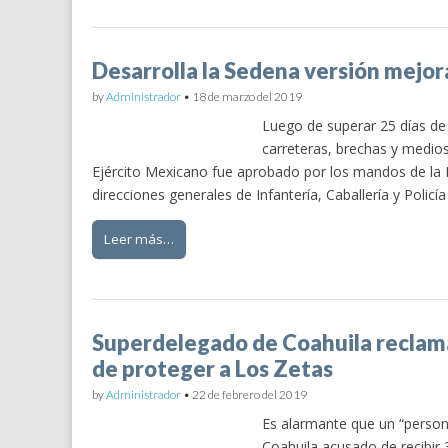
Desarrolla la Sedena versión mejor
by
Administrador
•
18 de marzo del 2019
Luego de superar 25 días de
carreteras, brechas y medios
Ejército Mexicano fue aprobado por los mandos de la In
direcciones generales de Infantería, Caballería y Policía
Leer más…
Superdelegado de Coahuila reclama
de proteger a Los Zetas
by
Administrador
•
22 de febrero del 2019
Es alarmante que un “person
Coahuila acusado de recibir