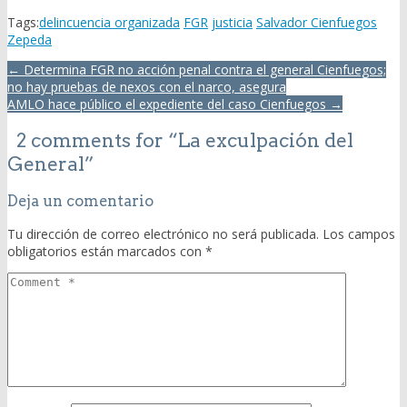
Tags:
delincuencia organizada
FGR
justicia
Salvador Cienfuegos
Zepeda
Post
← Determina FGR no acción penal contra el general Cienfuegos;
navigation
no hay pruebas de nexos con el narco, asegura
AMLO hace público el expediente del caso Cienfuegos →
2 comments for “
La exculpación del
General
”
Deja un comentario
Tu dirección de correo electrónico no será publicada.
Los campos
obligatorios están marcados con
*