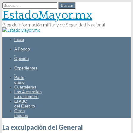
Buscar:
EstadoMayor.mx
Blog de información militar y de Seguridad Nacional
Main
Skip
Inicio
menu
to
content
A Fondo
Opinión
Expedientes
Parte
diario
Cuarteleras
Las 4 estrellas
de diciembre
El ABC
del Ejército
Otros
medios
La exculpación del General