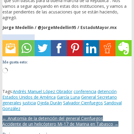
“que son básicas para la buena marcha de la República”. Nos
vamos a seguir apoyando en estas dos instituciones, y vamos a
estar pendientes de las acusaciones que se están haciendo,
agregó.
Jorge Medellín / @JorgeMedellin95 / EstadoMayor.mx
Me gusta esto:
Loading…
Tags:
Andrés Manuel López Obrador
conferencia
detención
Estados Unidos de América
García Luna
General Secretario
generales
justicia
Ojeda Durán
Salvador Cienfuegos
Sandoval
González
Post
← Anatomía de la detención del general Cienfuegos
navigation
Accidente de un helicóptero Mi-17 de Marina en Tabasco →