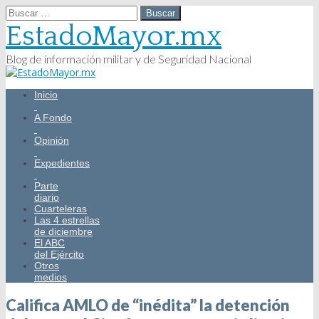
Buscar:
EstadoMayor.mx
Blog de información militar y de Seguridad Nacional
Main
Skip
Inicio
menu
to
content
A Fondo
Opinión
Expedientes
Parte
diario
Cuarteleras
Las 4 estrellas
de diciembre
El ABC
del Ejército
Otros
medios
Califica AMLO de “inédita” la detención