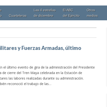
e
Las 4 estrellas
El ABC
Otros
io
Cuarteleras
de diciembre
del Ejército
medios
litares y Fuerzas Armadas, último
n el último evento de gira de la administración del Presidente
 de cierre del Tren Maya celebrada en la Estación de
tares las labores realizadas durante su administración.
bién reconoció el trabajo de las…