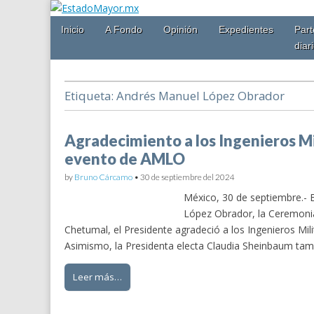
Main
Skip
Inicio
A Fondo
Opinión
Expedientes
Part
EstadoMayor.mx
menu
to
diar
content
Blog de información militar y de Seguridad Nacional
Etiqueta:
Andrés Manuel López Obrador
Agradecimiento a los Ingenieros Mi
evento de AMLO
by
Bruno Cárcamo
•
30 de septiembre del 2024
México, 30 de septiembre.- E
López Obrador, la Ceremonia
Chetumal, el Presidente agradeció a los Ingenieros Mili
Asimismo, la Presidenta electa Claudia Sheinbaum tam
Leer más…