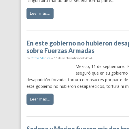
Ningún alto mando de la Sedena forma parte…
Leer más…
En este gobierno no hubieron desa
sobre Fuerzas Armadas
by
Otros Medios
•
11 de septiembre del 2024
México, 11 de septiembre.- 
aseguró que en su gobierno
desaparición forzada, tortura o masacres por parte d
este gobierno no hubieron desaparecidos, tortura ni
Leer más…
Sedena y Marina fueron mis dos br