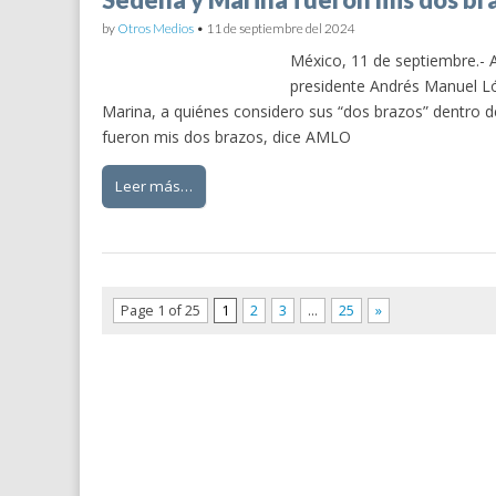
by
Otros Medios
•
11 de septiembre del 2024
México, 11 de septiembre.- 
presidente Andrés Manuel Ló
Marina, a quiénes considero sus “dos brazos” dentro d
fueron mis dos brazos, dice AMLO
Leer más…
Page 1 of 25
1
2
3
…
25
»