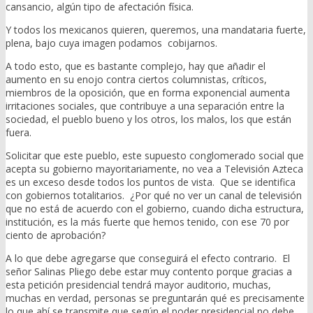
cansancio, algún tipo de afectación física.
Y todos los mexicanos quieren, queremos, una mandataria fuerte,
plena, bajo cuya imagen podamos cobijarnos.
A todo esto, que es bastante complejo, hay que añadir el
aumento en su enojo contra ciertos columnistas, críticos,
miembros de la oposición, que en forma exponencial aumenta
irritaciones sociales, que contribuye a una separación entre la
sociedad, el pueblo bueno y los otros, los malos, los que están
fuera.
Solicitar que este pueblo, este supuesto conglomerado social que
acepta su gobierno mayoritariamente, no vea a Televisión Azteca
es un exceso desde todos los puntos de vista. Que se identifica
con gobiernos totalitarios. ¿Por qué no ver un canal de televisión
que no está de acuerdo con el gobierno, cuando dicha estructura,
institución, es la más fuerte que hemos tenido, con ese 70 por
ciento de aprobación?
A lo que debe agregarse que conseguirá el efecto contrario. El
señor Salinas Pliego debe estar muy contento porque gracias a
esta petición presidencial tendrá mayor auditorio, muchas,
muchas en verdad, personas se preguntarán qué es precisamente
lo que ahí se transmite que según el poder presidencial no debe