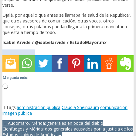
verse.
Ojalá, por aquello que antes se llamaba “la salud de la República”,
que otros asesores de comunicación, otras voces, otros
consejos, otras palabras puedan llegar a la primera mandataria
que está a tiempo de todo.
Isabel Arvide / @isabelarvide / EstadoMayor.mx
Me gusta esto:
Loading…
Tags:
administración pública
Claudia Sheinbaum
comunicación
imagen pública
Post
← Audomaro, Mérida: generales en boca del diablo
navigation
Cienfuegos y Mérida: dos generales acusados por la justicia de los
Estados Unidos de América →