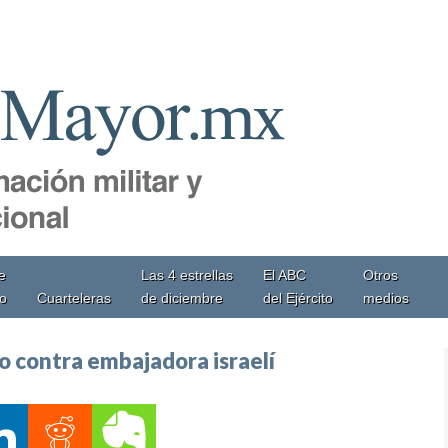
e
Las 4 estrellas
El ABC
Otros
io
Cuarteleras
de diciembre
del Ejército
medios
 contra embajadora israelí