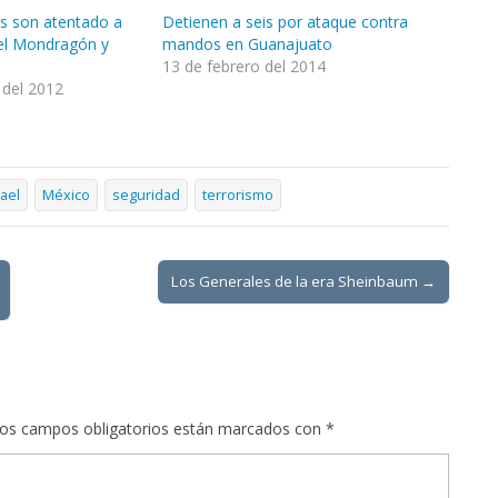
s son atentado a
Detienen a seis por ataque contra
el Mondragón y
mandos en Guanajuato
13 de febrero del 2014
 del 2012
rael
México
seguridad
terrorismo
Los Generales de la era Sheinbaum →
os campos obligatorios están marcados con
*