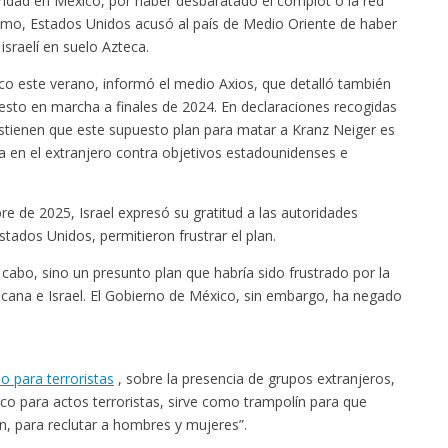
uridad en México, por haber desbaratado el complot o la red
mismo, Estados Unidos acusó al país de Medio Oriente de haber
sraelí en suelo Azteca.
ico este verano, informó el medio Axios, que detalló también
puesto en marcha a finales de 2024. En declaraciones recogidas
tienen que este supuesto plan para matar a Kranz Neiger es
a en el extranjero contra objetivos estadounidenses e
e de 2025, Israel expresó su gratitud a las autoridades
ados Unidos, permitieron frustrar el plan.
cabo, sino un presunto plan que habría sido frustrado por la
icana e Israel. El Gobierno de México, sin embargo, ha negado
lo para terroristas
, sobre la presencia de grupos extranjeros,
 para actos terroristas, sirve como trampolín para que
n, para reclutar a hombres y mujeres”.