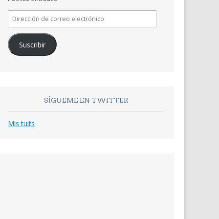
Dirección
de
correo
Suscribir
electrónico
SÍGUEME EN TWITTER
Mis tuits