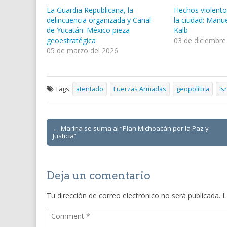
La Guardia Republicana, la
Hechos violento
delincuencia organizada y Canal
la ciudad: Manu
de Yucatán: México pieza
Kalb
geoestratégica
03 de diciembre
05 de marzo del 2026
Tags:
atentado
Fuerzas Armadas
geopolítica
Is
Post
← Marina se suma al “Plan Michoacán por la Paz y
Justicia”
navigation
Deja un comentario
Tu dirección de correo electrónico no será publicada.
L