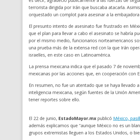
es decir, agradeció públicamente a las fuerzas de seg
terrorista dirigida por Irán que buscaba atacarla. Asi
orquestado un complot para asesinar a la embajadora i
El presunto intento de asesinato fue frustrado en Méx
que el plan para llevar a cabo el asesinato se habría 
por el mismo medio, funcionarios norteamericanos sos
una prueba más de la extensa red con la que Irán oper
israelíes, en este caso en Latinoamérica.
La prensa mexicana indica que el pasado 7 de noviembr
mexicanas por las acciones que, en cooperación con Est
En resumen, no fue un atentado que se haya llevado a 
inteligencia mexicana, según fuentes de la Unión Amer
tener reportes sobre ello.
El 22 de junio,
EstadoMayor.mx
publicó
México, pasil
además explicamos que “aunque México no es un blanco
grupos extremistas lleguen a los Estados Unidos, o bie