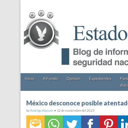
EstadoMayor.mx
Blog de información militar y de Seguridad Nacional
Main
Skip
Inicio
A Fondo
Opinión
Expedientes
Part
menu
to
diar
content
México desconoce posible atentado
by
Rodrigo Alarcón
•
12 de noviembre del 2025