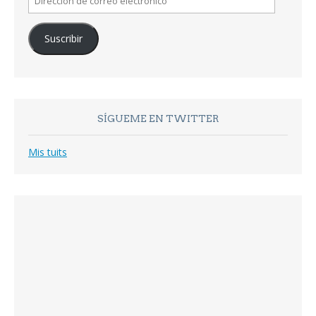
de
correo
Suscribir
electrónico
SÍGUEME EN TWITTER
Mis tuits