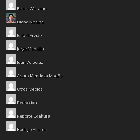
Bruno Cárcamo
Diana Medina
Isabel Arvide
Jorge Medellin
Juan Velediaz
Arturo Mendoza Mociño
Otros Medios
Redacción
Reporte Coahuila
Rodrigo Alarcón