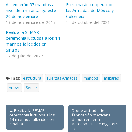
Ascenderán 57 mandos al
Estrecharán cooperación
nivel de almirantazgo este
las Armadas de México y
20 de noviembre
Colombia
19 de noviembre del 2017
14 de octubre del 2021
Realiza la SEMAR
ceremonia luctuosa a los 14
marinos fallecidos en
Sinaloa
17 de julio del 2022
Tags:
estructura
Fuerzas Armadas
mandos
militares
nueva
Semar
Post
← Realiza la SEMAR
Drone artillado de
ceremonia luctuosa a los
fabricación mexicana
navigation
14 marinos fallecidos en
debuta en feria
Sinaloa
aeroespacial de Inglaterra
→