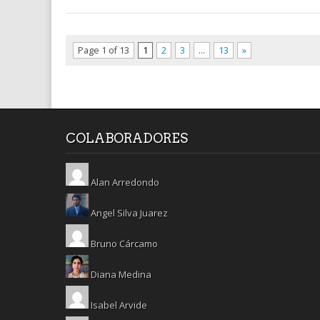
Page 1 of 13
1
2
3
…
13
»
COLABORADORES
Alan Arredondo
Angel Silva Juarez
Bruno Cárcamo
Diana Medina
Isabel Arvide