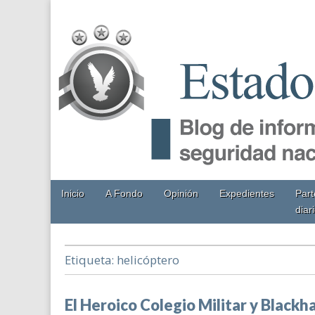
EstadoMayor.mx
Blog de información militar y de Seguridad Nacional
Main
Skip
Inicio
A Fondo
Opinión
Expedientes
Part
menu
to
diar
content
Etiqueta:
helicóptero
El Heroico Colegio Militar y Black