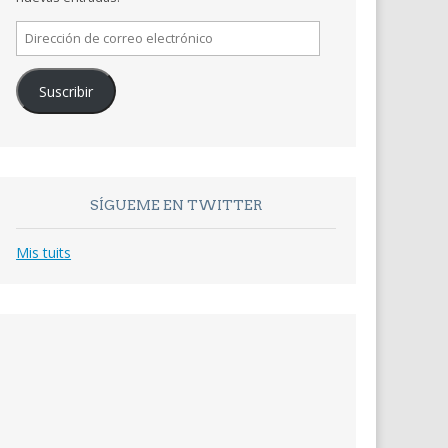
Dirección
de
correo
Suscribir
electrónico
SÍGUEME EN TWITTER
Mis tuits