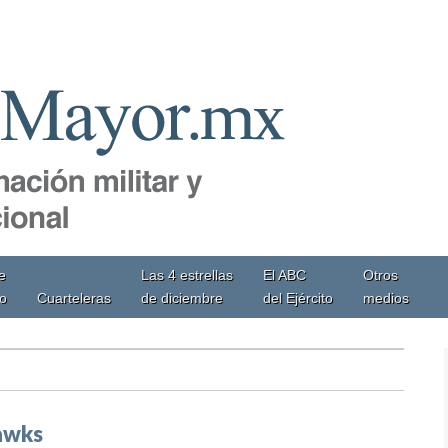
e
Las 4 estrellas
El ABC
Otros
io
Cuarteleras
de diciembre
del Ejército
medios
hawks