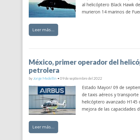
al helicóptero Black Hawk de
murieron 14 marinos de Fue
Leer más…
México, primer operador del helic
petrolera
by
Jorge Medellin
•
09 de septiembre del 2022
Estado Mayor/ 09 de septiem
de taxis aéreos y transporte
helicóptero avanzado H145 de
mejora de las capacidades d
Leer más…