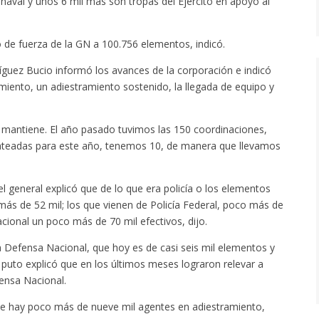
y naval y unos 6 mil más son tropas del Ejército en apoyo al
 de fuerza de la GN a 100.756 elementos, indicó.
íguez Bucio informó los avances de la corporación e indicó
iento, un adiestramiento sostenido, la llegada de equipo y
 mantiene. El año pasado tuvimos las 150 coordinaciones,
anteadas para este año, tenemos 10, de manera que llevamos
l general explicó que de lo que era policía o los elementos
 más de 52 mil; los que vienen de Policía Federal, poco más de
ional un poco más de 70 mil efectivos, dijo.
a Defensa Nacional, que hoy es de casi seis mil elementos y
e puto explicó que en los últimos meses lograron relevar a
fensa Nacional.
e hay poco más de nueve mil agentes en adiestramiento,