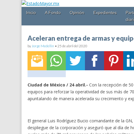
Main
Skip
Inicio
A Fondo
Opinión
Expedientes
Part
EstadoMayor.mx
menu
to
diar
content
Blog de información militar y de Seguridad Nacional
Aceleran entrega de armas y equipo
by
Jorge Medellin
•
25 de abril del 2020
Ciudad de México / 24 abril.-
Con la recepción de 50 
equipos para reforzar la operatividad de sus más de 70
apuntalando de manera acelerada su crecimiento y exp
El general Luis Rodríguez Bucio comandante de la GN, 
despliegue de la corporación y aseguró que al día de 