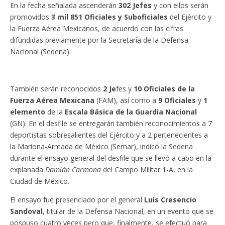
En la fecha señalada ascenderán
302 Jefes
y con ellos serán
promovidos
3 mil 851 Oficiales y Suboficiales
del Ejército y
la Fuerza Aérea Mexicanos, de acuerdo con las cifras
difundidas previamente por la Secretaría de la Defensa
Nacional (Sedena).
También serán reconocidos
2 Je
fes y
10 Oficiales de la
Fuerza Aérea Mexicana
(FAM), así como a
9 Oficiales
y
1
elemento
de la
Escala Básica de la Guardia Nacional
(GN). En el desfile se entregarán también reconocimientos a 7
deportistas sobresalientes del Ejército y a 2 pertenecientes a
la Mariona-Armada de México (Semar), indicó la Sedena
durante el ensayo general del desfile que se llevó a cabo en la
explanada
Damián Carmona
del Campo Militar 1-A, en la
Ciudad de México.
El ensayo fue presenciado por el general
Luis Cresencio
Sandoval
, titular de la Defensa Nacional, en un evento que se
pospuso cuatro veces pero que, finalmente, se efectuó para