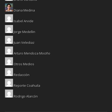
Diana Medina
Isabel Arvide
Jorge Medellin
Juan Velediaz
Arturo Mendoza Mociño
Otros Medios
Redacción
Reporte Coahuila
Rodrigo Alarcón