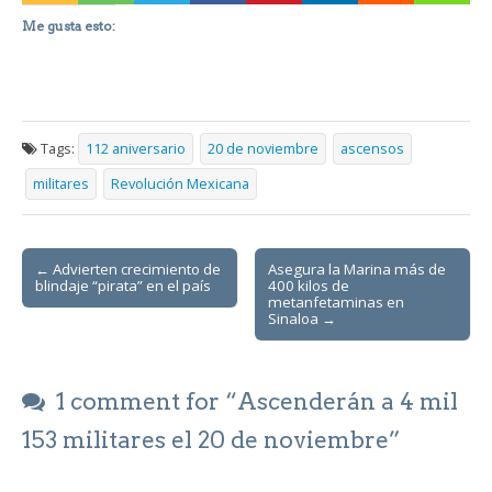
Me gusta esto:
Tags:
112 aniversario
20 de noviembre
ascensos
militares
Revolución Mexicana
Post
← Advierten crecimiento de
Asegura la Marina más de
blindaje “pirata” en el país
400 kilos de
navigation
metanfetaminas en
Sinaloa →
1 comment for “
Ascenderán a 4 mil
153 militares el 20 de noviembre
”