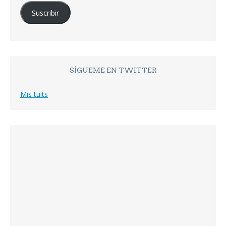
correo
Suscribir
electrónico
SÍGUEME EN TWITTER
Mis tuits