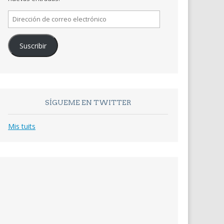
Dirección
de
correo
Suscribir
electrónico
SÍGUEME EN TWITTER
Mis tuits