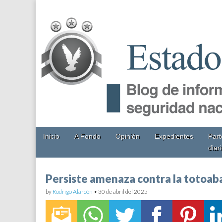
EstadoMayor.mx
Blog de información militar y de Seguridad Nacional
Main
Skip
Inicio
A Fondo
Opinión
Expedientes
Part
menu
to
diar
content
Persiste amenaza contra la totoaba
by
Rodrigo Alarcón
•
30 de abril del 2025