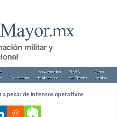
e
Las 4 estrellas
El ABC
Otros
io
Cuarteleras
de diciembre
del Ejército
medios
 a pesar de intensos operativos