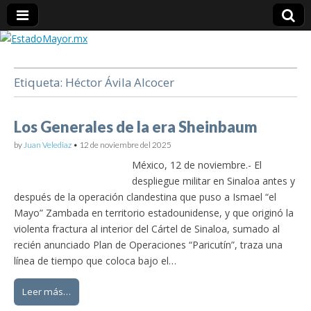
EstadoMayor.mx
Etiqueta:
Héctor Ávila Alcocer
Blog de información militar y de Seguridad Nacional
Los Generales de la era Sheinbaum
by
Juan Velediaz
•
12 de noviembre del 2025
México, 12 de noviembre.- El
despliegue militar en Sinaloa antes y
después de la operación clandestina que puso a Ismael “el
Mayo” Zambada en territorio estadounidense, y que originó la
violenta fractura al interior del Cártel de Sinaloa, sumado al
recién anunciado Plan de Operaciones “Paricutín”, traza una
línea de tiempo que coloca bajo el…
Leer más…