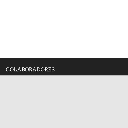
COLABORADORES
Alan Arredondo
Angel Silva Juarez
Bruno Cárcamo
Diana Medina