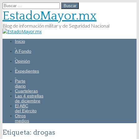
Buscar:
EstadoMayor.mx
Blog de información militar y de Seguridad Nacional
Main
Skip
Inicio
menu
to
content
A Fondo
Opinión
Expedientes
Parte
diario
Cuarteleras
Las 4 estrellas
de diciembre
El ABC
del Ejército
Otros
medios
Etiqueta:
drogas