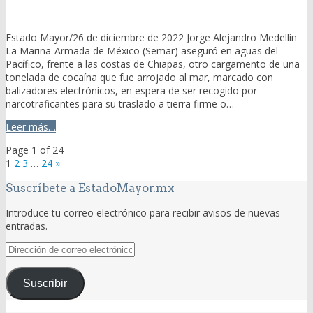
Estado Mayor/26 de diciembre de 2022 Jorge Alejandro Medellín
La Marina-Armada de México (Semar) aseguró en aguas del
Pacífico, frente a las costas de Chiapas, otro cargamento de una
tonelada de cocaína que fue arrojado al mar, marcado con
balizadores electrónicos, en espera de ser recogido por
narcotraficantes para su traslado a tierra firme o…
Leer más…
Page 1 of 24
1
2
3
…
24
»
Suscríbete a EstadoMayor.mx
Introduce tu correo electrónico para recibir avisos de nuevas
entradas.
Dirección
de
correo
Suscribir
electrónico