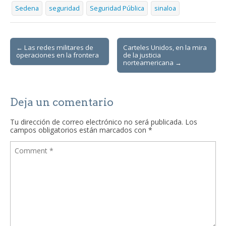
Sedena
seguridad
Seguridad Pública
sinaloa
Post
← Las redes militares de
Carteles Unidos, en la mira
operaciones en la frontera
de la justicia
navigation
norteamericana →
Deja un comentario
Tu dirección de correo electrónico no será publicada.
Los
campos obligatorios están marcados con
*