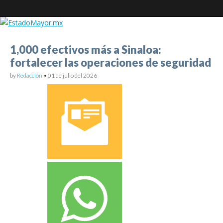
EstadoMayor.mx
1,000 efectivos más a Sinaloa:
fortalecer las operaciones de seguridad
Blog de información militar y de Seguridad Nacional
by
Redacción
•
01 de julio del 2026