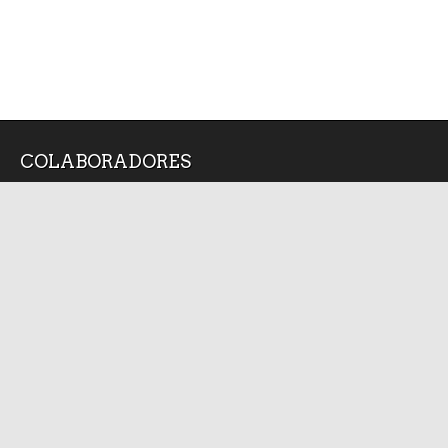
COLABORADORES
Alan Arredondo
Angel Silva Juarez
Bruno Cárcamo
Diana Medina
Isabel Arvide
Jorge Medellin