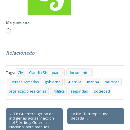
Me gusta esto:
Loading…
Relacionado
Tags:
CIA
Claudia Sheinbaum
documentos
Fuerzas Armadas
gobierno
Guerrilla
marina
militares
organizaciones civiles
Política
seguridad
sociedad
Post
← En Guerrero, grupo de
La BMCR cumple una
indígenas acusa inacción
década →
navigation
del Ejército y Guardia
Nacional ante ataques