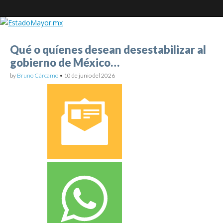
EstadoMayor.mx
Qué o quíenes desean desestabilizar al
gobierno de México…
Blog de información militar y de Seguridad Nacional
by
Bruno Cárcamo
•
10 de junio del 2026