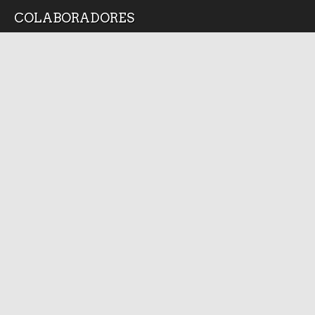
COLABORADORES
Alan Arredondo
Angel Silva Juarez
Bruno Cárcamo
Diana Medina
Isabel Arvide
Jorge Medellin
Juan Velediaz
Arturo Mendoza Mociño
Otros Medios