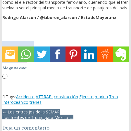
como el eje rector del transporte ferroviario, queriendo que el tren
vuelva a ser el principal medio de transporte de pasajeros del país.
Rodrigo Alarcón / @tiburon_alarcon / EstadoMayor.mx
Me gusta esto:
Loading…
Tags:
Accidente
ATTRAPI
construcción
Ejército
marina
Tren
Interoceánico
trenes
Post
← Los entresijos de la SEMAR
navigation
Los frentes de Trump para México →
Deja un comentario