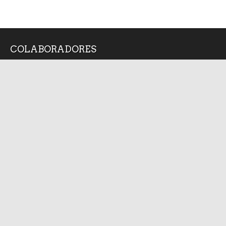
COLABORADORES
Alan Arredondo
Angel Silva Juarez
Bruno Cárcamo
Diana Medina
Isabel Arvide
Jorge Medellin
Juan Velediaz