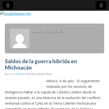
EstadoMayor.mx
Juan Velediaz
Blog de información militar y de Seguridad Nacional
Saldos de la guerra híbrida en
Michoacán
by
Juan Velediaz
•
06 de julio del 2026
México, 6 de julio.- El seguimiento
realizado por los servicios de
inteligencia militar a la cúpula de Cárteles Unidos desde el
sexenio pasado, es una bitácora de la evolución del conflicto
territorial contra el CJNG en la Tierra Caliente michoacana
convertido en guerra híbrida. El secretario de la Defensa