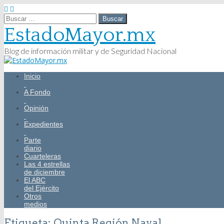
Buscar:
EstadoMayor.mx
Blog de información militar y de Seguridad Nacional
Main
Skip
Inicio
menu
to
content
A Fondo
Opinión
Expedientes
Parte
diario
Cuarteleras
Las 4 estrellas
de diciembre
El ABC
del Ejército
Otros
medios
Etiqueta:
Quinta Región Naval