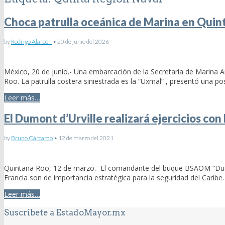
Choca patrulla oceánica de Marina en Quin
by
Rodrigo Alarcón
•
20 de junio del 2026
México, 20 de junio.- Una embarcación de la Secretaría de Marina 
Roo. La patrulla costera siniestrada es la “Uxmal” , presentó una p
Leer más…
El Dumont d’Urville realizará ejercicios con
by
Bruno Cárcamo
•
12 de marzo del 2021
Quintana Roo, 12 de marzo.- El comandante del buque BSAOM “Dumont
Francia son de importancia estratégica para la seguridad del Caribe.
Leer más…
Suscríbete a EstadoMayor.mx