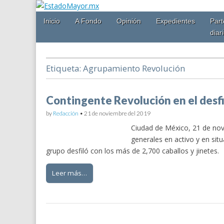
Main
Skip
Inicio
A Fondo
Opinión
Expedientes
Part
EstadoMayor.mx
menu
to
diar
content
Blog de información militar y de Seguridad Nacional
Etiqueta:
Agrupamiento Revolución
Contingente Revolución en el desf
by
Redacción
•
21 de noviembre del 2019
Ciudad de México, 21 de nov
generales en activo y en situ
grupo desfiló con los más de 2,700 caballos y jinetes.
Leer más…