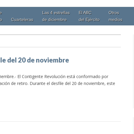
e
Las 4 estrellas
El ABC
Otros
io
Cuarteleras
de diciembre
del Ejército
medios
ile del 20 de noviembre
iembre.- El Contigente Revolución está conformado por
ación de retiro. Durante el desfile del 20 de noviembre, este