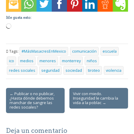
Me gusta esto:
Loading…
Tags:
#MásMasacresEnMexico
comunicación
escuela
ico
medios
menores
monterrey
niños
redes sociales
seguridad
sociedad
tiroteo
violencia
Post
← Publicar o no publicar,
Vivir con miedo.
¿Hasta dónde debemos
Inseguridad le cambia la
navigation
manchar de sangre las
vida a la poblac →
redes sociales?
Deja un comentario