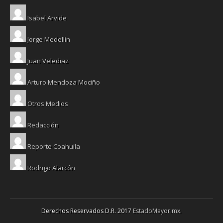
Isabel Arvide
Jorge Medellin
Juan Velediaz
Arturo Mendoza Mociño
Otros Medios
Redacción
Reporte Coahuila
Rodrigo Alarcón
Derechos Reservados D.R. 2017
EstadoMayor.mx
.