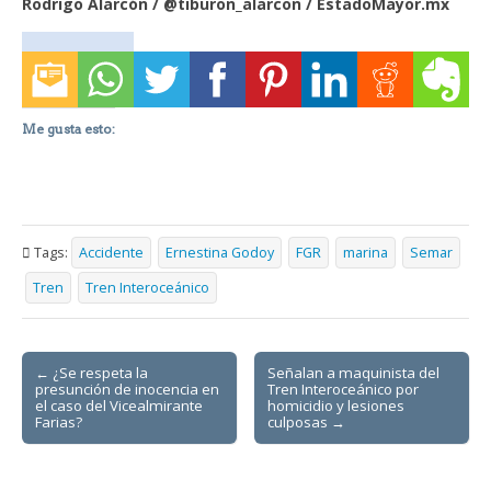
Rodrigo Alarcón / @tiburon_alarcon / EstadoMayor.mx
Me gusta esto:
Tags:
Accidente
Ernestina Godoy
FGR
marina
Semar
Tren
Tren Interoceánico
Post
← ¿Se respeta la
Señalan a maquinista del
presunción de inocencia en
Tren Interoceánico por
navigation
el caso del Vicealmirante
homicidio y lesiones
Farias?
culposas →