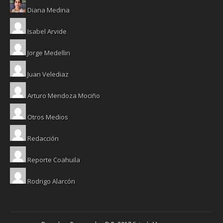
Diana Medina
Isabel Arvide
Jorge Medellin
Juan Velediaz
Arturo Mendoza Mociño
Otros Medios
Redacción
Reporte Coahuila
Rodrigo Alarcón